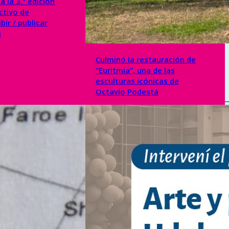
 la 3.ª edición
ectivo de
bir / publicar
á
Culminó la restauración de
“Euritmia”, una de las
esculturas icónicas de
Octavio Podestá