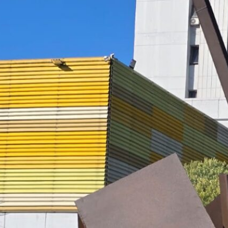
29/07/2026
Práctica de Conjunto – Prof. Sergio Fernández
28/07/2026
Práctica de conjunto – Profs. Andrés Bedó y
Sebastián Larrosa
24/07/2026
Lectura Sobre el Teclado: coordinación de grupos
segundo semestre
24/07/2026
Cursos del Instituto de Música semestre par 2026
20/07/2026
Pautas en caso de advertencia meteorológica de
nivel de riesgo color rojo
17/07/2026