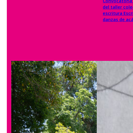
Convocatoria a
del taller col
escritura Escri
danzas de ac