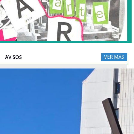
VER MÁS
AVISOS
Electiva de Introducción a la escritura de música
coral, período extraordinario de inscripción y aviso
sobre previatura
05/08/2026
Enlaces de acceso para Historia de la Música I y V
31/07/2026
Horarios Segundo Semestre Instituto de Música