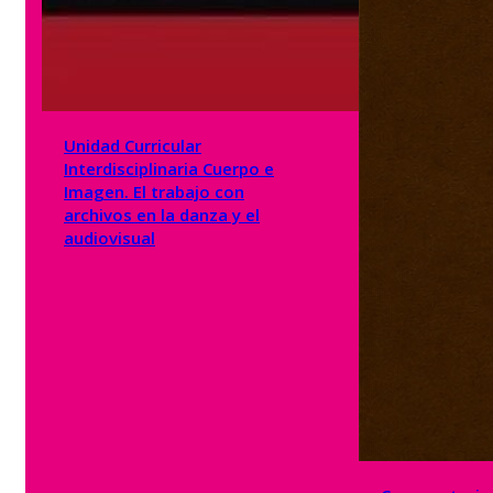
Unidad Curricular
Interdisciplinaria Cuerpo e
Imagen. El trabajo con
archivos en la danza y el
audiovisual