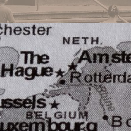
Orientaciones Estético Pedagógicas Y
Lenguajes, Sub Unidad Orientaciones Estético
Pedagógicas, Taller López De La Torre
APERTURA:
24/07/2026
CIERRE:
27/08/2026
Provisión Efectiva De Un Cargo De Profesor/a
Adjunto/a De La Unidad Académica De
Musicología – Perfil Metodología E Investigación
APERTURA:
24/07/2026
CIERRE:
29/09/2026
→
1
2
3