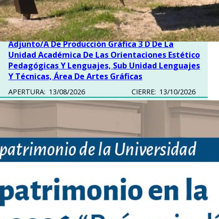
Computarizados
APERTURA:
07/08/2026
CIERRE:
09/09/2026
Provisión Efectiva De Un Cargo De Profesor/a
Adjunto/a De Producción Gráfica 3 D De La
Unidad Académica De Las Orientaciones Estético
Pedagógicas Y Lenguajes, Sub Unidad Lenguajes
Y Técnicas, Área De Artes Gráficas
APERTURA:
13/08/2026
CIERRE:
13/10/2026
Provisión Interina De Un Cargo De Ayudante De
La Unidad Académica De Las Orientaciones
Estético Pedagógicas Y Lenguajes, Sub Unidad
Lenguajes Y Técnicas, Área De Artes Gráficas
APERTURA:
07/08/2026
CIERRE:
07/09/2026
Provisión Interina De Un Cargo De Ayudante De
La Unidad Académica De Las Orientaciones
Estético Pedagógicas Y Lenguajes, Sub Unidad
Lenguajes Y Técnicas, Área De Artes Gráficas