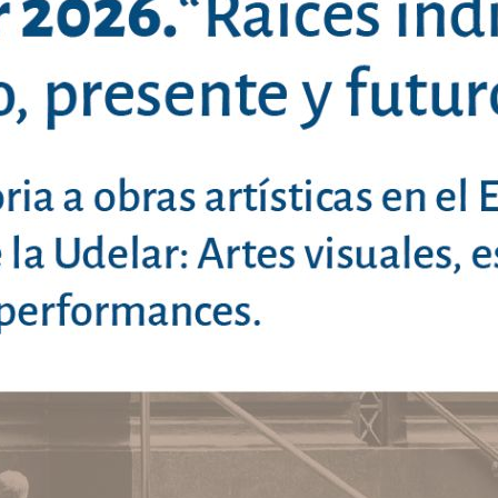
APERTURA:
07/08/2026
CIERRE:
08/09/2026
Provisión Efectiva De Un Cargo De Profesor/a
Adjunto/a Para El Departamento De Teoría Y
Composición – Área De Composición- Perfil
Armonía, Contrapunto Y Músicas Populares De
Herencia Jazzística
APERTURA:
24/07/2026
CIERRE:
30/09/2026
Provisión Interina De Un Cargo De Asistente De
La Unidad Académica Creación En Danza
APERTURA:
27/07/2026
CIERRE:
31/08/2026
Provisión Efectiva De Un Cargo De Profesor/a
Adjunto/a De La Unidad Académica De
Musicología – Perfil Musicología Histórica Y
Músicas Populares Y Tradicionales
APERTURA:
24/07/2026
CIERRE:
28/09/2026
Provisión Interina De Un Cargo De Profesor/a
Adjunto/a De La Unidad Académica De Las