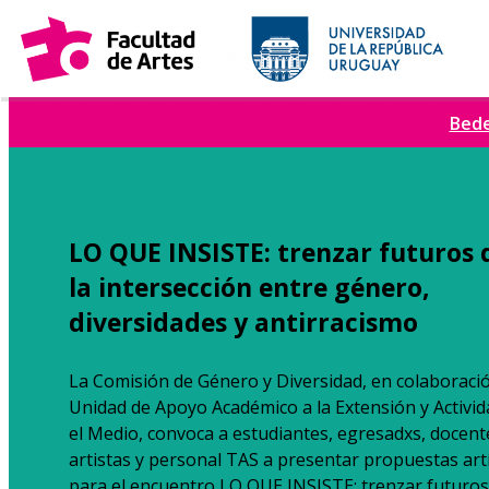
Saltar
al
contenido
Bede
LO QUE INSISTE: trenzar futuros 
la intersección entre género,
diversidades y antirracismo
La Comisión de Género y Diversidad, en colaboració
Unidad de Apoyo Académico a la Extensión y Activi
el Medio, convoca a estudiantes, egresadxs, docent
artistas y personal TAS a presentar propuestas artí
para el encuentro LO QUE INSISTE: trenzar futuros