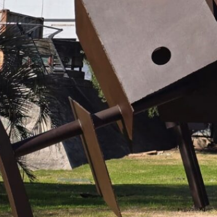
Horarios Danza Contemporánea semestre par 2026
13/07/2026
Uso de carteleras en Facultad de Artes
25/09/2025
LLAMADOS VIGENTES
Provisión Efectiva De Un Cargo De Asistente De
La Unidad Académica De Las Orientaciones
Estético Pedagógicas Y Lenguajes, Sub Unidad
Lenguajes Y Técnicas , Área De Lenguajes
Computarizados
APERTURA:
07/08/2026
CIERRE:
08/10/2026
Provisión Interina De Un Cargo De Asistente De
La Unidad Académica De Las Orientaciones
Estético Pedagógicas Y Lenguajes,Sub Unidad
Lenguajes Y Técnicas, Área De Lenguajes