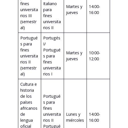
fines
Italiano
Martes y
14:00-
universita
para
jueves
16:00
rios III
fines
(semestr
universita
al)
rios II
Portugué
Portugés
s para
I/
fines
Portugué
Martes y
10:00-
universita
s para
jueves
12:00
rios II
fines
(semestr
universita
al)
rios I
Cultura e
historia
de los
Portugué
países
s para
africanos
fines
de
universita
Lunes y
14:00-
lengua
rios II
miércoles
16:00
oficial
Portugué