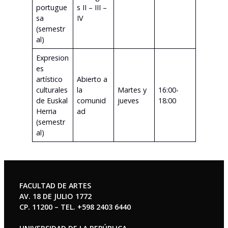
portugue
s II – III –
sa
IV
(semestr
al)
Expresion
es
artístico
Abierto a
culturales
la
Martes y
16:00-
de Euskal
comunid
jueves
18:00
Herria
ad
(semestr
al)
FACULTAD DE ARTES
AV. 18 DE JULIO 1772
CP. 11200 – TEL. +598 2403 6440