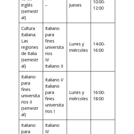
10:00-
inglés
–
Jueves
12:00
(semestr
al)
Cultura
Italiano
Italiana:
para
Las
fines
Lunes y
14:00-
regiones
universita
miércoles
16:00
de Italia
rios
(semestr
II/
al)
Italiano II
Italiano
Italiano I/
para
Italiano
fines
para
Lunes y
16:00-
universita
fines
miércoles
18:00
rios II
universita
(semestr
rios I
al)
Italiano
Italiano
para
II/