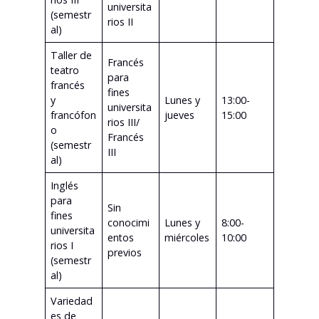
universita
(semestr
rios II
al)
Taller de
Francés
teatro
para
francés
fines
y
Lunes y
13:00-
universita
francófon
jueves
15:00
rios III/
o
Francés
(semestr
III
al)
Inglés
para
Sin
fines
conocimi
Lunes y
8:00-
universita
entos
miércoles
10:00
rios I
previos
(semestr
al)
Variedad
es de