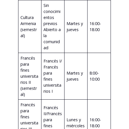
Sin
conocimi
Cultura
entos
Armenia
previos
Martes y
16:00-
(semestr
Abierto a
jueves
18:00
al)
la
comunid
ad
Francés
Francés I/
para
Francés
fines
para
Martes y
8:00-
universita
fines
jueves
10:00
rios II
universita
(semestr
rios I
al)
Francés
Francés
para
II/Francés
fines
para
Lunes y
16:00-
universita
fines
miércoles
18:00
rios III