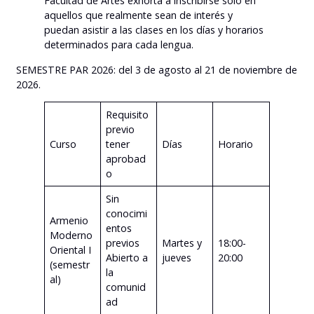
Facultad de Artes exhorta a inscribirse sólo en
aquellos que realmente sean de interés y
puedan asistir a las clases en los días y horarios
determinados para cada lengua.
SEMESTRE PAR 2026: del 3 de agosto al 21 de noviembre de
2026.
Requisito
previo
Curso
tener
Días
Horario
aprobad
o
Sin
conocimi
Armenio
entos
Moderno
previos
Martes y
18:00-
Oriental I
Abierto a
jueves
20:00
(semestr
la
al)
comunid
ad