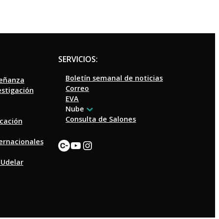
SERVICIOS:
Boletín semanal de noticias
señanza
Correo
estigación
EVA
Nube
Consulta de Salones
ucación
Enlace
YouTube
Instagram
ternacionales
 Udelar