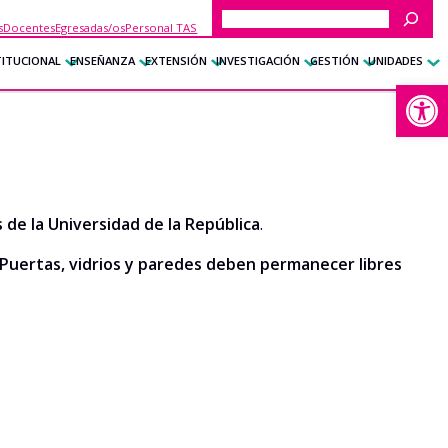
Buscar
s
Docentes
Egresadas/os
Personal TAS
TITUCIONAL
ENSEÑANZA
EXTENSIÓN
INVESTIGACIÓN
GESTIÓN
UNIDADES
Abrir
de la Universidad de la República
.
Puertas, vidrios y paredes deben permanecer libres