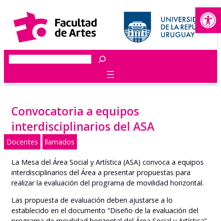
Abrir
Saltar
al
contenido
Buscar
Convocatoria a equipos
interdisciplinarios del ASA
Docentes
llamados
La Mesa del Área Social y Artística (ASA) convoca a equipos
interdisciplinarios del Área a presentar propuestas para
realizar la evaluación del programa de movilidad horizontal.
Las propuesta de evaluación deben ajustarse a lo
establecido en el documento “Diseño de la evaluación del
programa de movilidad horizontal del Área Social y Artística”