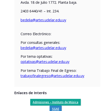
Avda. 18 de Julio 1772. Planta baja.
2403 6440/41 – Int. 234.
bedelia@
artes.udelar
.edu.uy
Correo Electrónico:
Por consultas generales:
bedelia@
artes.udelar
.edu.uy
Por tema optativas:
optativas@artes.udelar.edu.uy
Por tema Trabajo Final de Egreso:
trabajofinalegreso@artes.udelar.edu.uy
Enlaces de Interés
Admisiones – Instituto de Música
SGAE