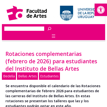
Abrir
Saltar
al
contenido
Buscar
Rotaciones complementarias
(febrero de 2026) para estudiantes
del Instituto de Bellas Artes
Bedelía
Bellas Artes
Estudiantes
Se encuentra disponible el calendario de las Rotaciones
complementarias de febrero 2026 para estudiantes de
las carreras del Instituto de Bellas Artes. En estas
rotaciones se presentan los talleres que las y los
estudiantes podrán optar en este año.