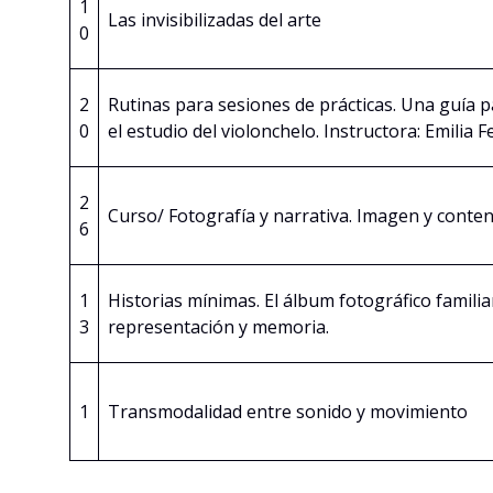
1
Las invisibilizadas del arte
0
2
Rutinas para sesiones de prácticas. Una guía p
0
el estudio del violonchelo. Instructora: Emilia 
2
Curso/ Fotografía y narrativa. Imagen y conte
6
1
Historias mínimas. El álbum fotográfico familiar
3
representación y memoria.
1
Transmodalidad entre sonido y movimiento