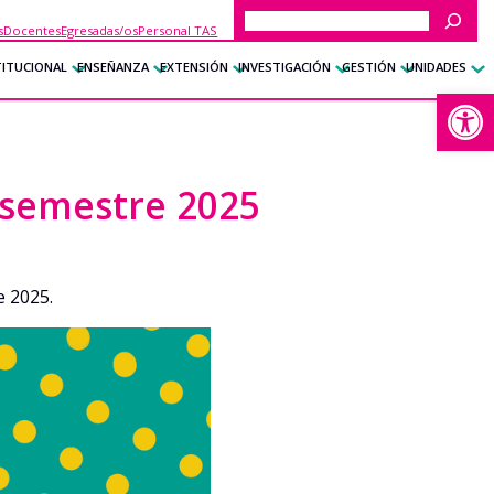
Buscar
s
Docentes
Egresadas/os
Personal TAS
TITUCIONAL
ENSEÑANZA
EXTENSIÓN
INVESTIGACIÓN
GESTIÓN
UNIDADES
Abrir
 semestre 2025
e 2025.