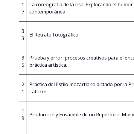
1
La coreografía de la risa: Explorando el humor
7
contemporánea
3
El Retrato Fotográfico
3
3
Prueba y error: procesos creativos para el enc
5
práctica artística.
2
Práctica del Estilo mozartiano dictado por la Pro
1
Latorre
1
Producción y Ensamble de un Repertorio Musi
9