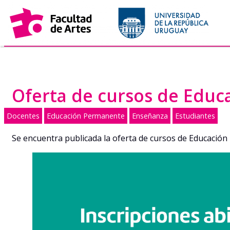
Saltar
al
contenido
Oferta de cursos de Educ
Docentes
Educación Permanente
Enseñanza
Estudiantes
Se encuentra publicada la oferta de cursos de Educación