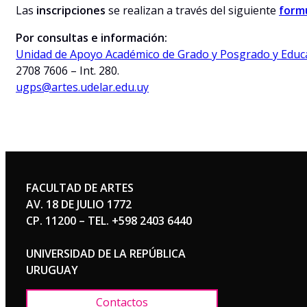
Las
inscripciones
se realizan a través del siguiente
formu
Por consultas e información:
Unidad de Apoyo Académico de Grado y Posgrado y Edu
2708 7606 – Int. 280.
ugps@artes.udelar.edu.uy
FACULTAD DE ARTES
AV. 18 DE JULIO 1772
CP. 11200 – TEL. +598 2403 6440
UNIVERSIDAD DE LA REPÚBLICA
URUGUAY
Contactos