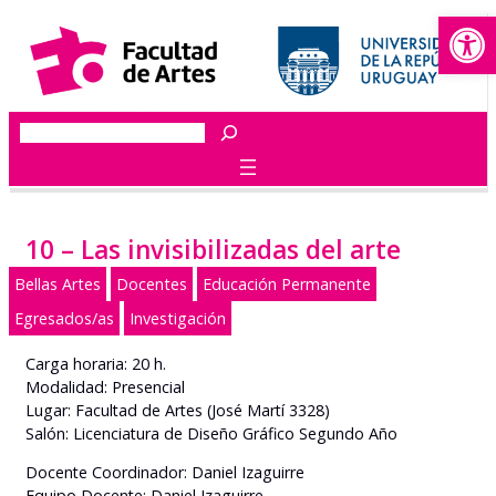
Abrir
Saltar
al
contenido
Buscar
10 – Las invisibilizadas del arte
Bellas Artes
Docentes
Educación Permanente
Egresados/as
Investigación
Carga horaria: 20 h.
Modalidad: Presencial
Lugar: Facultad de Artes (José Martí 3328)
Salón: Licenciatura de Diseño Gráfico Segundo Año
Docente Coordinador: Daniel Izaguirre
Equipo Docente: Daniel Izaguirre