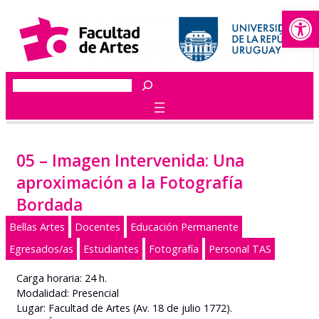
Abrir
Saltar
al
contenido
Buscar
05 – Imagen Intervenida: Una
aproximación a la Fotografía
Bordada
Bellas Artes
Docentes
Educación Permanente
Egresados/as
Estudiantes
Fotografía
Personal TAS
Carga horaria: 24 h.
Modalidad: Presencial
Lugar: Facultad de Artes (Av. 18 de julio 1772).