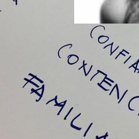
Taller Delgado Iglesias: o
«Que otros sean lo norma
travesti – trans como he
política transformadora