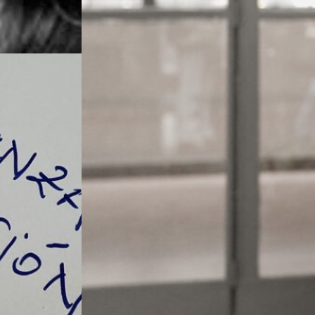
ptativa
l» Arte
rramienta