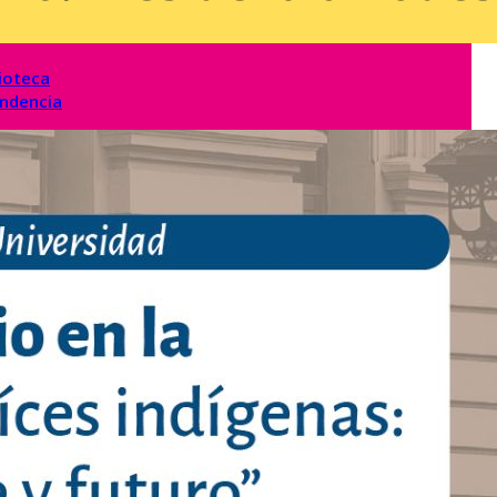
ioteca
endencia