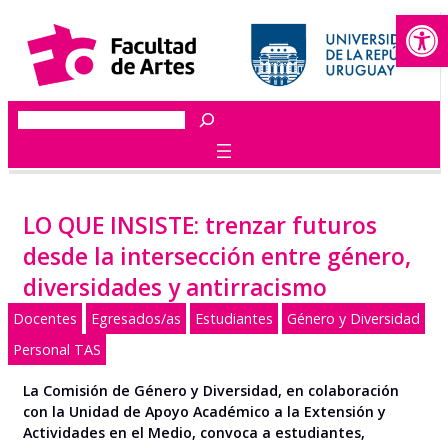
Abrir
Saltar
al
contenido
Buscar
LO QUE INSISTE: trenzar futuros
desde la intersección entre género,
diversidades y antirracismo
Docentes
Egresados/as
Estudiantes
Género y Diversidad
Personal TAS
La Comisión de Género y Diversidad, en colaboración
con la Unidad de Apoyo Académico a la Extensión y
Actividades en el Medio, convoca a estudiantes,