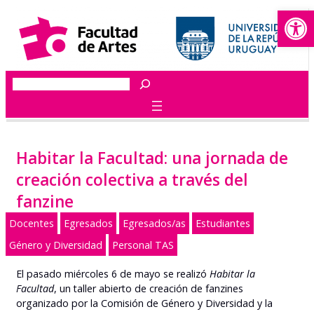
Abrir
Saltar
al
contenido
Buscar
Habitar la Facultad: una jornada de
creación colectiva a través del
fanzine
Docentes
Egresados
Egresados/as
Estudiantes
Género y Diversidad
Personal TAS
El pasado miércoles 6 de mayo se realizó
Habitar la
Facultad
, un taller abierto de creación de fanzines
organizado por la Comisión de Género y Diversidad y la