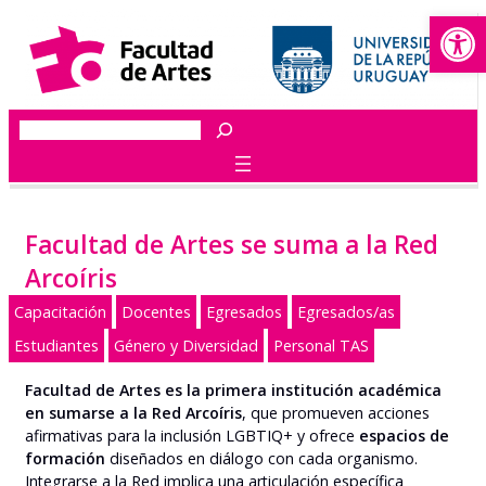
Abrir
Saltar
al
contenido
Buscar
Facultad de Artes se suma a la Red
Arcoíris
Capacitación
Docentes
Egresados
Egresados/as
Estudiantes
Género y Diversidad
Personal TAS
Facultad de Artes es la primera institución académica
en sumarse a la Red Arcoíris
, que promueven acciones
afirmativas para la inclusión LGBTIQ+ y ofrece
espacios de
formación
diseñados en diálogo con cada organismo.
Integrarse a la Red implica una articulación específica