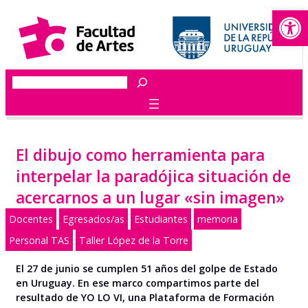
Abrir
Saltar
al
contenido
Buscar
El dibujo como herramienta para
interpelar la paradójica situación de
acercarnos a un lugar «sin imagen»
Docentes
Egresados/as
Estudiantes
memoria
Personal TAS
Taller López de la Torre
El 27 de junio se cumplen 51 años del golpe de Estado
en Uruguay. En ese marco compartimos parte del
resultado de YO LO VI, una Plataforma de Formación