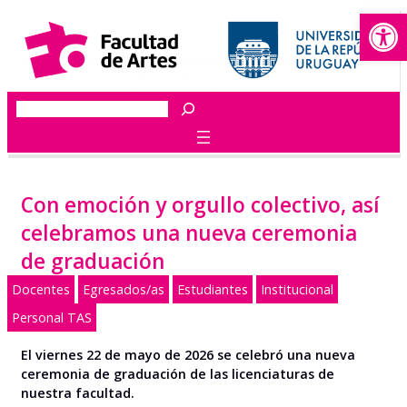
Abrir
Saltar
al
contenido
Buscar
Con emoción y orgullo colectivo, así
celebramos una nueva ceremonia
de graduación
Docentes
Egresados/as
Estudiantes
Institucional
Personal TAS
El viernes 22 de mayo de 2026 se celebró una nueva
ceremonia de graduación de las licenciaturas de
nuestra facultad.