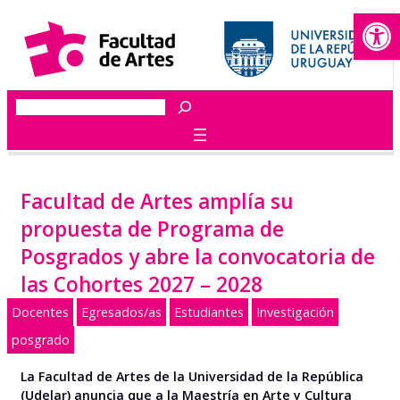
Abrir
Saltar
al
contenido
Buscar
Facultad de Artes amplía su
propuesta de Programa de
Posgrados y abre la convocatoria de
las Cohortes 2027 – 2028
Docentes
Egresados/as
Estudiantes
Investigación
posgrado
La Facultad de Artes de la Universidad de la República
(Udelar) anuncia que a la Maestría en Arte y Cultura