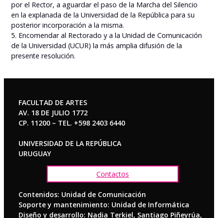
por el Rector, a aguardar el paso de la Marcha del Silencio
en la explanada de la Universidad de la República para su
posterior incorporación a la misma.
5. Encomendar al Rectorado y a la Unidad de Comunicación
de la Universidad (UCUR) la más amplia difusión de la
presente resolución.
FACULTAD DE ARTES
AV. 18 DE JULIO 1772
CP. 11200 – TEL. +598 2403 6440
UNIVERSIDAD DE LA REPÚBLICA
URUGUAY
Contactos
Contenidos: Unidad de Comunicación
Soporte y mantenimiento: Unidad de Informática
Diseño y desarrollo: Nadia Terkiel, Santiago Piñeyrúa,