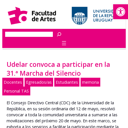
Abrir
Saltar
al
contenido
Buscar
Udelar convoca a participar en la
31.ª Marcha del Silencio
Docentes
Egresados/as
Estudiantes
memoria
Personal TAS
El Consejo Directivo Central (CDC) de la Universidad de la
República, en su sesión ordinaria del 12 de mayo, resolvió
convocar a toda la comunidad universitaria a sumarse a las
movilizaciones del próximo 20 de mayo. En este marco, se
exhorta a los servicios a facilitar la participación mediante la