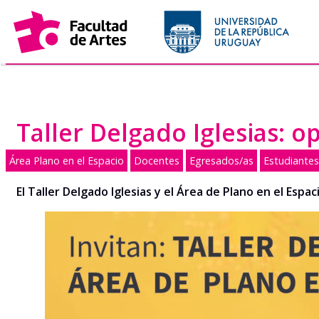
Saltar
al
contenido
Taller Delgado Iglesias: o
Área Plano en el Espacio
Docentes
Egresados/as
Estudiantes
El Taller Delgado Iglesias y el Área de Plano en el Espa