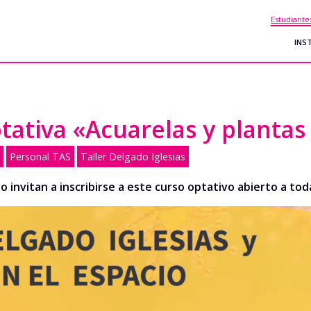
Estudiante
INS
ptativa «Acuarelas y planta
Personal TAS
Taller Delgado Iglesias
cio invitan a inscribirse a este curso optativo abierto a t