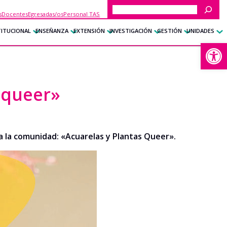
Buscar
s
Docentes
Egresadas/os
Personal TAS
TITUCIONAL
ENSEÑANZA
EXTENSIÓN
INVESTIGACIÓN
GESTIÓN
UNIDADES
Abrir
s queer»
oda la comunidad: «Acuarelas y Plantas Queer».