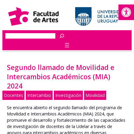
Abrir
Saltar
al
contenido
Buscar
Segundo llamado de Movilidad e
Intercambios Académicos (MIA)
2024
Docentes
Intercambio
Investigación
Movilidad
Se encuentra abierto el segundo llamado del programa de
Movilidad e Intercambios Académicos (MIA) 2024, que
promueve el desarrollo y fortalecimiento de las capacidades
de investigación de docentes de la Udelar a través de
apoyos para intercambios académicos en diversas