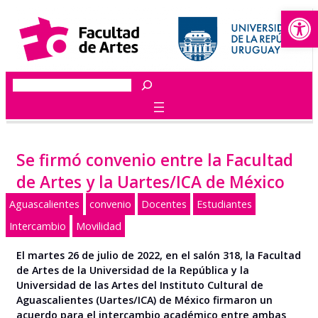
Abrir
Saltar
al
contenido
Buscar
Se firmó convenio entre la Facultad
de Artes y la Uartes/ICA de México
Aguascalientes
convenio
Docentes
Estudiantes
Intercambio
Movilidad
El martes 26 de julio de 2022,
en el salón 318,
l
a Facultad
de Artes de la Universidad de la República y la
Universidad de las Artes de
l Instituto Cultural de
Aguascalientes
(Uartes/ICA) de
México firma
ron
un
acuerdo para el intercambio académico entre ambas