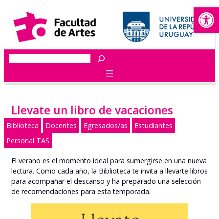
Abrir
Saltar
al
contenido
Buscar
Llevate un libro de vacaciones
Biblioteca
Docentes
Egresados/as
Estudiantes
Personal TAS
El verano es el momento ideal para sumergirse en una nueva
lectura. Como cada año, la Biblioteca te invita a llevarte libros
para acompañar el descanso y ha preparado una selección
de recomendaciones para esta temporada.