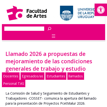
Abrir
Saltar
al
contenido
Buscar
Llamado 2026 a propuestas de
mejoramiento de las condiciones
generales de trabajo y estudio
Docentes
Egresados/as
Estudiantes
llamados
Personal TAS
La Comisión de Salud y Seguimiento de Estudiantes y
Trabajadores -COSSET- comunica la apertura del llamado
para la presentación de Proyectos PcetMalur 2026.