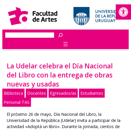
Abrir
Saltar
al
contenido
Buscar
La Udelar celebra el Día Nacional
del Libro con la entrega de obras
nuevas y usadas
Biblioteca
Docentes
Egresados/as
Estudiantes
Personal TAS
El próximo 26 de mayo, Día Nacional del Libro, la
Universidad de la República (Udelar) invita a participar de la
actividad «Adoptá un libro». Durante la jornada, cientos de