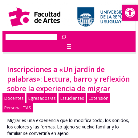
Abrir
Saltar
al
contenido
Buscar
Inscripciones a «Un jardín de
palabras»: Lectura, barro y reflexión
sobre la experiencia de migrar
Docentes
Egresados/as
Estudiantes
Extensión
Personal TAS
Migrar es una experiencia que lo modifica todo, los sonidos,
los colores y las formas. Lo ajeno se vuelve familiar y lo
familiar se convertiría en ajeno.