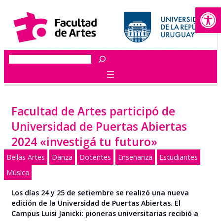
Abrir
Saltar
al
contenido
Buscar
Facultad de Artes participó de
Universidad de Puertas Abiertas
2024 «investigá tu futuro»
Bellas Artes
Danza
Docentes
Enseñanza
Estudiantes
Música
Los días 24 y 25 de setiembre se realizó una nueva
edición de la Universidad de Puertas Abiertas. El
Campus Luisi Janicki: pioneras universitarias recibió a