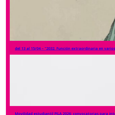
del 13 al 15/04 – “2032. Función extraordinaria en vari
Movilidad estudiantil PILA 2026: convocatorias para int