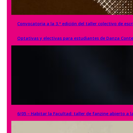
Convocatoria a la 3.ª edición del taller colectivo de esc
Optativas y electivas para estudiantes de Danza Con
6/05 – Habitar la Facultad: taller de fanzine abierto a