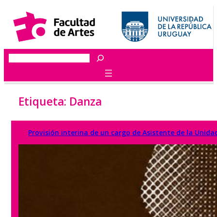
Saltar
al
contenido
Buscar
Etiqueta:
Danza
Provisión interina de un cargo de Asistente de la Uni