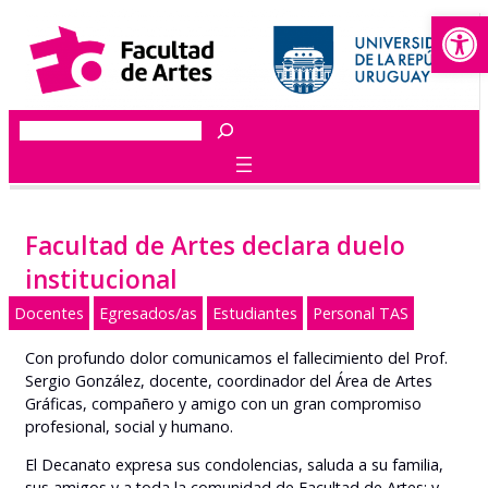
Abrir
Saltar
al
contenido
Buscar
Facultad de Artes declara duelo
institucional
Docentes
Egresados/as
Estudiantes
Personal TAS
Con profundo dolor comunicamos el fallecimiento del Prof.
Sergio González, docente, coordinador del Área de Artes
Gráficas, compañero y amigo con un gran compromiso
profesional, social y humano.
El Decanato expresa sus condolencias, saluda a su familia,
sus amigos y a toda la comunidad de Facultad de Artes; y