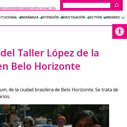
Buscar
s
Docentes
Egresadas/os
Personal TAS
TITUCIONAL
ENSEÑANZA
EXTENSIÓN
INVESTIGACIÓN
GESTIÓN
UNIDADES
Abrir
del Taller López de la
en Belo Horizonte
um, de la ciudad brasilera de Belo Horizonte. Se trata de
rios.