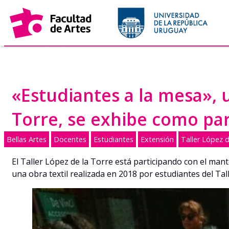
Saltar
al
contenido
«Estudiantes a la mesa», u
Torre, se exhibe como par
Bellas Artes
Docentes
Estudiantes
Extensión
Taller López d
El Taller López de la Torre está participando con el mant
una obra textil realizada en 2018 por estudiantes del Tal