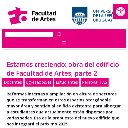
Abrir
Saltar
al
contenido
Buscar
Estamos creciendo: obra del edificio
de Facultad de Artes, parte 2
Docentes
Egresados/as
Estudiantes
Personal TAS
Reformas internas y ampliación en altura de sectores
que se transforman en otros espacios otorgándole
mayor área y sentido al edificio existente para albergar
a estudiantes que actualmente están dispersos por
varias sedes. Esa es la propuesta del nuevo edificio que
nos integrará el próximo 2025.