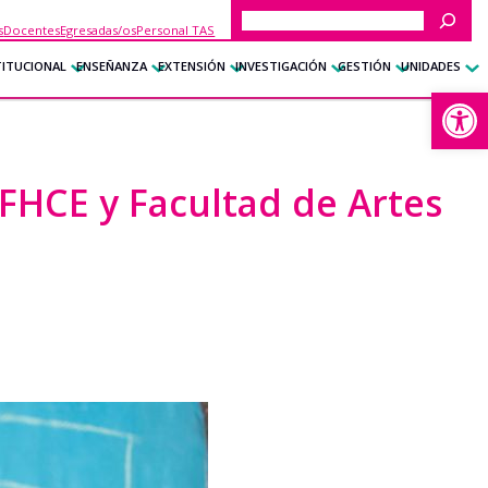
Buscar
s
Docentes
Egresadas/os
Personal TAS
TITUCIONAL
ENSEÑANZA
EXTENSIÓN
INVESTIGACIÓN
GESTIÓN
UNIDADES
Abrir
 FHCE y Facultad de Artes