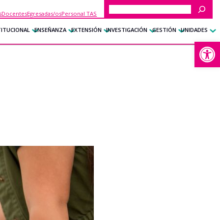
Buscar
s
Docentes
Egresadas/os
Personal TAS
TITUCIONAL
ENSEÑANZA
EXTENSIÓN
INVESTIGACIÓN
GESTIÓN
UNIDADES
Abrir