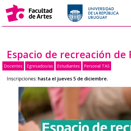
Saltar
al
contenido
Espacio de recreación de 
Docentes
Egresados/as
Estudiantes
Personal TAS
Inscripciones:
hasta el jueves 5 de diciembre.