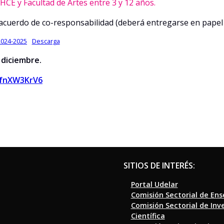
HCE y Facultad de Artes entre 3 y 12 años.
l acuerdo de co-responsabilidad (deberá entregarse en papel 
2024-2025
Descarga
 diciembre.
ufnXW3KrV6
SITIOS DE INTERÉS:
Portal Udelar
Comisión Sectorial de En
Comisión Sectorial de Inv
Científica