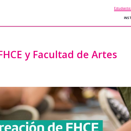
Estudiante
INS
FHCE y Facultad de Artes