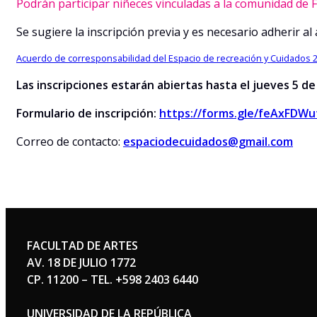
Podrán participar niñeces vinculadas a la comunidad de F
Se sugiere la inscripción previa y es necesario adherir a
Acuerdo de corresponsabilidad del Espacio de recreación y Cuidados 
Las inscripciones estarán abiertas hasta el jueves 5 de
Formulario de inscripción:
https://forms.gle/feAxFDW
Correo de contacto:
espaciodecuidados@gmail.com
FACULTAD DE ARTES
AV. 18 DE JULIO 1772
CP. 11200 – TEL. +598 2403 6440
UNIVERSIDAD DE LA REPÚBLICA