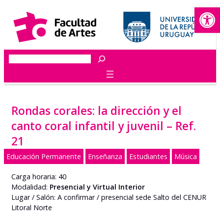
Abrir
Saltar
al
contenido
Buscar
Rondas corales: la dirección y el
canto coral infantil y juvenil – Ref.
21
Educación Permanente
Enseñanza
Estudiantes
Música
Carga horaria: 40
Modalidad:
Presencial y Virtual Interior
Lugar / Salón: A confirmar / presencial sede Salto del CENUR
Litoral Norte