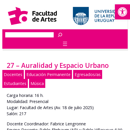
Abrir
Saltar
al
contenido
Buscar
27 – Auralidad y Espacio Urbano
Docentes
Educación Permanente
Egresados/as
Estudiantes
Música
Carga horaria: 16 h.
Modalidad: Presencial
Lugar: Facultad de Artes (Av. 18 de julio 2025)
Salón: 217
Docente Coordinador: Fabrice Lengronne
Equipo Docente: Pablo Elinbaum (AR) y Pablo Villasusuo (UY)