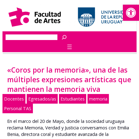
Abrir
Saltar
al
contenido
Buscar
«Coros por la memoria», una de las
múltiples expresiones artísticas que
mantienen la memoria viva
Docentes
Egresados/as
Estudiantes
memoria
Personal TAS
En el marco del 20 de Mayo, donde la sociedad uruguaya
reclama Memoria, Verdad y Justicia conversamos con Emilia
Benia, directora coral y estudiante avanzada de la