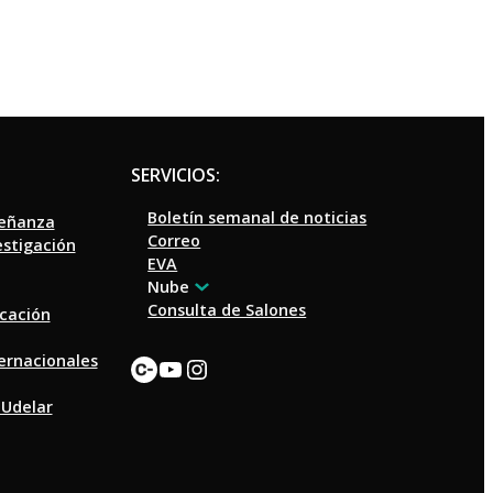
SERVICIOS:
Boletín semanal de noticias
señanza
Correo
estigación
EVA
Nube
Consulta de Salones
ucación
Enlace
YouTube
Instagram
ternacionales
 Udelar