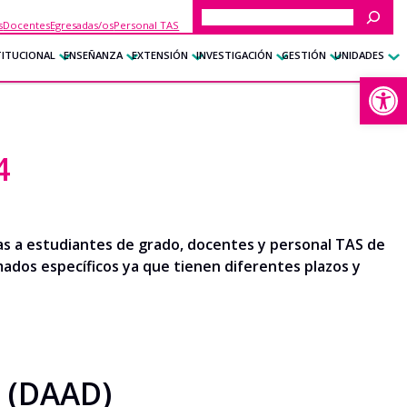
Buscar
s
Docentes
Egresadas/os
Personal TAS
TITUCIONAL
ENSEÑANZA
EXTENSIÓN
INVESTIGACIÓN
GESTIÓN
UNIDADES
Abrir
4
as a estudiantes de grado, docentes y personal TAS de
mados específicos ya que tienen diferentes plazos y
o (DAAD)