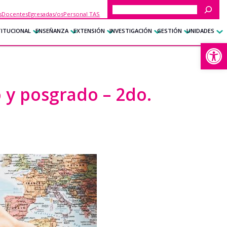
Buscar
s
Docentes
Egresadas/os
Personal TAS
TITUCIONAL
ENSEÑANZA
EXTENSIÓN
INVESTIGACIÓN
GESTIÓN
UNIDADES
Abrir
 y posgrado – 2do.