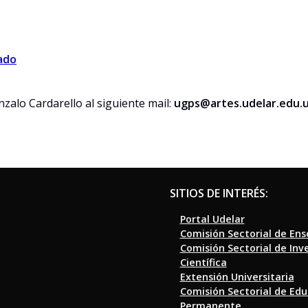
ado
zalo Cardarello al siguiente mail:
ugps@artes.udelar.edu.
SITIOS DE INTERÉS:
Portal Udelar
Comisión Sectorial de En
Comisión Sectorial de Inv
Científica
Extensión Universitaria
Comisión Sectorial de Ed
Permanente