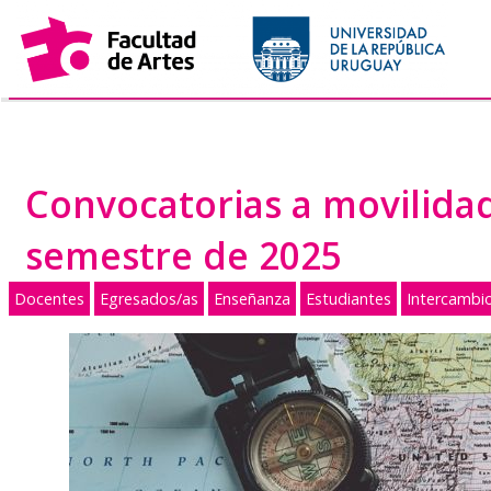
Saltar
al
contenido
Convocatorias a movilidad
semestre de 2025
Docentes
Egresados/as
Enseñanza
Estudiantes
Intercambi