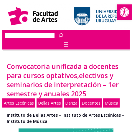
Abrir
Saltar
al
contenido
Buscar
Convocatoria unificada a docentes
para cursos optativos,electivos y
seminarios de interpretación – 1er
semestre y anuales 2025
Artes Escénicas
Bellas Artes
Danza
Docentes
Música
Instituto de Bellas Artes – Instituto de Artes Escénicas –
Instituto de Música