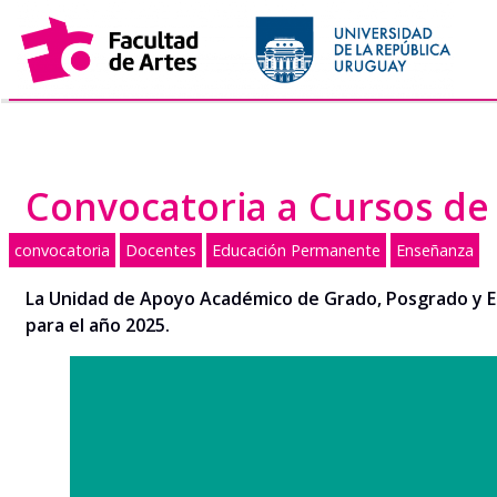
Saltar
al
contenido
Convocatoria a Cursos d
convocatoria
Docentes
Educación Permanente
Enseñanza
La Unidad de Apoyo Académico de Grado, Posgrado y E
para el año 2025.