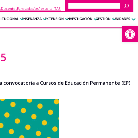
Buscar
s
Docentes
Egresadas/os
Personal TAS
TITUCIONAL
ENSEÑANZA
EXTENSIÓN
INVESTIGACIÓN
GESTIÓN
UNIDADES
Abrir
25
a convocatoria a Cursos de Educación Permanente (EP)