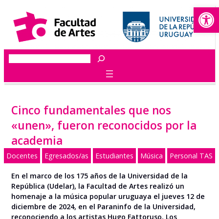
Abrir
Saltar
al
contenido
Buscar
Cinco fundamentales que nos
«unen», fueron reconocidos por la
academia
Docentes
Egresados/as
Estudiantes
Música
Personal TAS
En el marco de los 175 años de la Universidad de la
República (Udelar), la Facultad de Artes realizó un
homenaje a la música popular uruguaya el jueves 12 de
diciembre de 2024, en el Paraninfo de la Universidad,
reconociendo a los artistas Hugo Fattoruso, Los