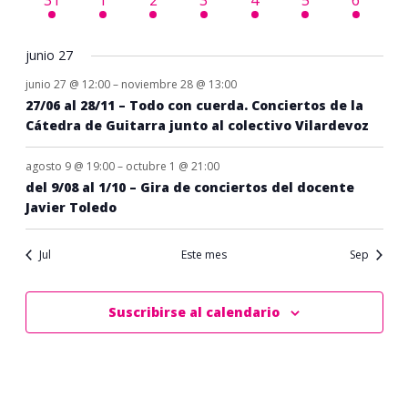
31
1
2
3
4
5
6
eventos
eventos
eventos
eventos
eventos
eventos
eventos
junio 27
junio 27 @ 12:00
–
noviembre 28 @ 13:00
27/06 al 28/11 – Todo con cuerda. Conciertos de la
Cátedra de Guitarra junto al colectivo Vilardevoz
agosto 9 @ 19:00
–
octubre 1 @ 21:00
del 9/08 al 1/10 – Gira de conciertos del docente
Javier Toledo
Jul
Este mes
Sep
Suscribirse al calendario