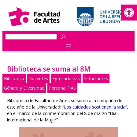
Abrir
Saltar
al
contenido
Buscar
Biblioteca se suma al 8M
Biblioteca
Docentes
Egresados/as
Estudiantes
Género y Diversidad
Personal TAS
Biblioteca de Facultad de Artes se suma a la campaña de
este año de la Universidad:
“Los cuidados sostienen la vida”
,
en el marco de la conmemoración del 8 de marzo “Día
internacional de la Mujer”.