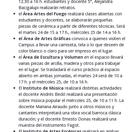
12.30 a 16 h. estudiantes y docente 5°, Alejandra
Bacigalupi realizarán retratos.
el
Área Artes del Fuego
realizará clases abiertas con
estudiantes y docentes, se elaborarán pequeñas
piezas de cerámica a partir de diferentes técnicas. Será
el martes 24 de 15 a 17 h., miércoles 25 de 14 a 16 h.
el Área de Artes Gráficas
convoca a quienes visiten el
Campus a llevar una camiseta, tela o lo que deseen de
color blanco o claro para ser impreso en el lugar.
el
Área de Escultura y Volumen
en el espacio llevará
varias piezas de arcilla, madera y otros para trabajar
en el lugar. Se trasladará el curso práctico al espacio
abierto en ambas jornadas, el martes 24 será de 10 a
17 h. y el miércoles 25, de 10 a 16 h.
El
Instituto de Música
realizará distintas actividades:
el docente Andrés Bedó realizará una presentación
sobre música popular el miércoles 25, de 10 a 11 h. La
docente Mariana Airaudo junto a otros músicos y
cantantes interpretará una obra vocal barroca clásica
duración; y el docente Ernesto Donas realizará una
muestra del instrumento Fagot.
El
Instituto de
Artes Escénicas
realizará en ambas