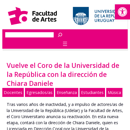
Abrir
Saltar
al
contenido
Buscar
Vuelve el Coro de la Universidad de
la República con la dirección de
Chiara Daniele
Docentes
Egresados/as
Enseñanza
Estudiantes
Música
Tras varios años de inactividad, y a impulso de actores/as de
la Universidad de la República (Udelar) y la Facultad de Artes,
el Coro Universitario anuncia su reactivación. En esta nueva
etapa, contará con la dirección de Chiara Daniele, quien es
Licenciada en Dirección Coral por la Universidad de la