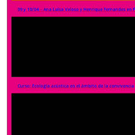
09 y 10/04 – Ana Luísa Veloso y Henrique Fernandes en 
Curso: Ecología acústica en el ámbito de la convivencia