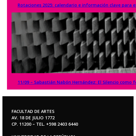
Rotaciones 2025: calendario e información clave para es
11/09 – Sabastián Nabón Hernández: El Silencio como fe
FACULTAD DE ARTES
AV. 18 DE JULIO 1772
CP. 11200 – TEL. +598 2403 6440