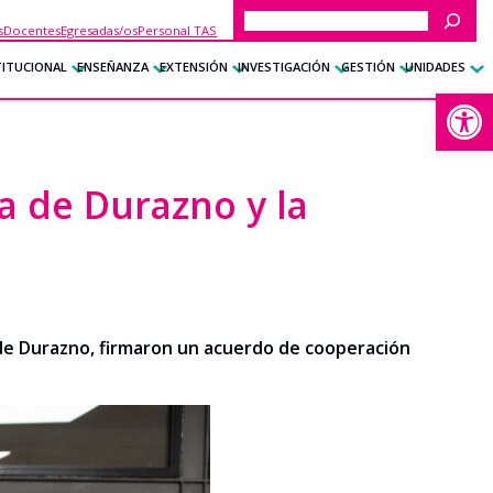
Buscar
s
Docentes
Egresadas/os
Personal TAS
TITUCIONAL
ENSEÑANZA
EXTENSIÓN
INVESTIGACIÓN
GESTIÓN
UNIDADES
Abrir
a de Durazno y la
de
Durazno
,
firma
ron
un acuerdo
de cooperaci
ó
n