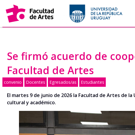
Saltar
al
contenido
Se firmó acuerdo de coope
Facultad de Artes
convenio
Docentes
Egresados/as
Estudiantes
El
martes
9
de junio
de 202
6
l
a Facultad de Artes
de la
cultural y académic
o
.