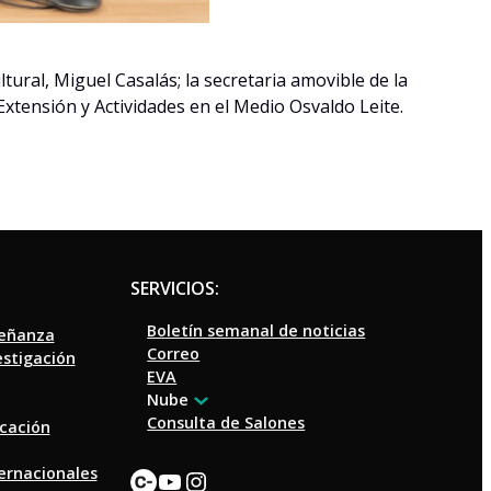
tural, Miguel Casalás; la secretaria amovible de la
Extensión y Actividades en el Medio Osvaldo Leite.
SERVICIOS:
Boletín semanal de noticias
señanza
Correo
estigación
EVA
Nube
Consulta de Salones
ucación
Enlace
YouTube
Instagram
ternacionales