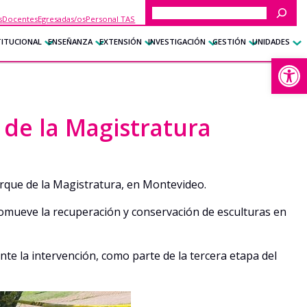
Buscar
s
Docentes
Egresadas/os
Personal TAS
TITUCIONAL
ENSEÑANZA
EXTENSIÓN
INVESTIGACIÓN
GESTIÓN
UNIDADES
Abrir
de la Magistratura
Parque de la Magistratura, en Montevideo.
promueve la recuperación y conservación de esculturas en
nte la intervención, como parte de la tercera etapa del