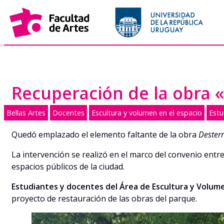
Saltar
al
contenido
Recuperación de la obra 
Bellas Artes
Docentes
Escultura y volumen en el espacio
Estu
Quedó emplazado el elemento faltante de la obra
Dester
La intervención se realizó en el marco del convenio entr
espacios públicos de la ciudad.
Estudiantes y docentes del Área de Escultura y Volumen
proyecto de restauración de las obras del parque.