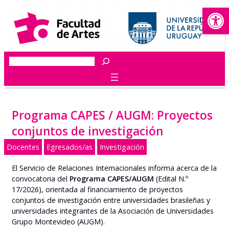
Abrir
Saltar
al
contenido
Buscar
Programa CAPES / AUGM: Proyectos
conjuntos de investigación
Docentes
Egresados/as
Investigación
El Servicio de Relaciones Internacionales informa acerca de la
convocatoria del
Programa CAPES/AUGM
(Edital N.º
17/2026), orientada al financiamiento de proyectos
conjuntos de investigación entre universidades brasileñas y
universidades integrantes de la Asociación de Universidades
Grupo Montevideo (AUGM).