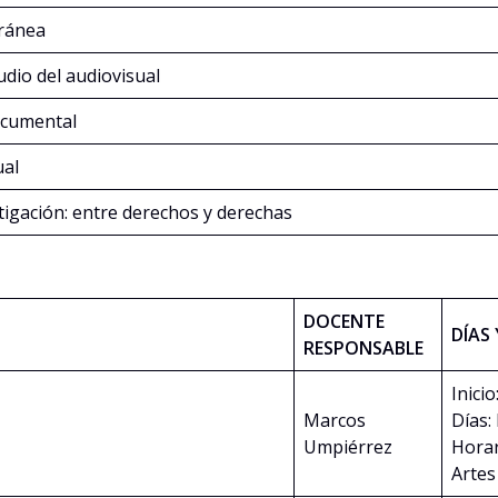
ránea
udio del audiovisual
documental
ual
tigación: entre derechos y derechas
DOCENTE
DÍAS
RESPONSABLE
Inicio
Marcos
Días:
Umpiérrez
Horar
Artes