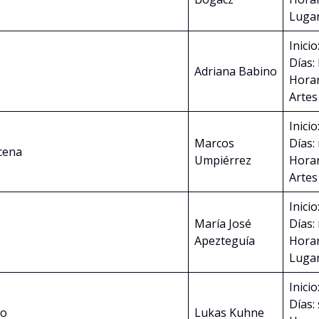
Lugar
Inicio
Días:
Adriana Babino
Horar
Artes
Inicio
Marcos
Días:
scena
Umpiérrez
Horar
Artes
Inicio
María José
Días:
Apezteguía
Horar
Lugar
Inicio
Días:
do
Lukas Kuhne