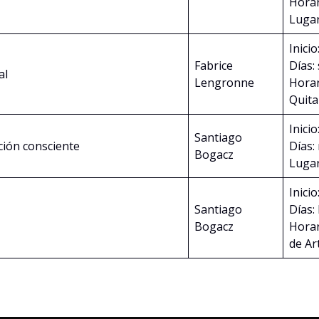
Horar
Lugar
Inicio
Fabrice
Días:
al
Lengronne
Horar
Quit
Inicio
Santiago
ción consciente
Días:
Bogacz
Lugar
Inicio
Santiago
Días:
Bogacz
Horar
de Ar