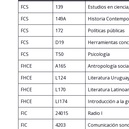
FCS
139
Estudios en ciencia
FCS
149A
Historia Contempor
FCS
172
Políticas públicas
FCS
D19
Herramientas conce
FCS
T50
Psicología
FHCE
A165
Antropología social
FHCE
L124
Literatura Uruguay
FHCE
L170
Literatura Latinoa
FHCE
LI174
Introducción a la 
FIC
24015
Radio I
FIC
4203
Comunicación son