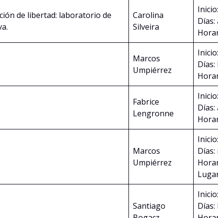
Inicio
ción de libertad: laboratorio de
Carolina
Días:
va.
Silveira
Horar
Inicio
Marcos
Días:
Umpiérrez
Horar
Inicio
Fabrice
Días:
Lengronne
Horar
Inicio
Marcos
Días:
Umpiérrez
Horar
Lugar
Inicio
Santiago
Días:
Bogacz
Horar