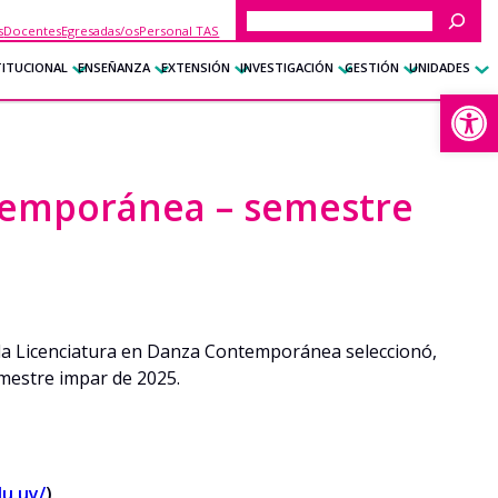
Buscar
s
Docentes
Egresadas/os
Personal TAS
TITUCIONAL
ENSEÑANZA
EXTENSIÓN
INVESTIGACIÓN
GESTIÓN
UNIDADES
Abrir
ntemporánea – semestre
la Licenciatura en Danza Contemporánea seleccionó,
emestre impar de 2025.
du.uy/
)
.