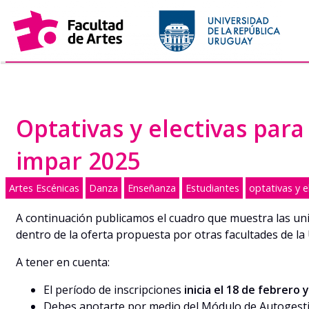
Saltar
al
contenido
Optativas y electivas pa
impar 2025
Artes Escénicas
Danza
Enseñanza
Estudiantes
optativas y e
A continuación publicamos el cuadro que muestra las un
dentro de la oferta propuesta por otras facultades de la
A tener en cuenta:
El período de inscripciones
inicia el 18 de febrero 
Debes anotarte por medio del Módulo de Autogestió