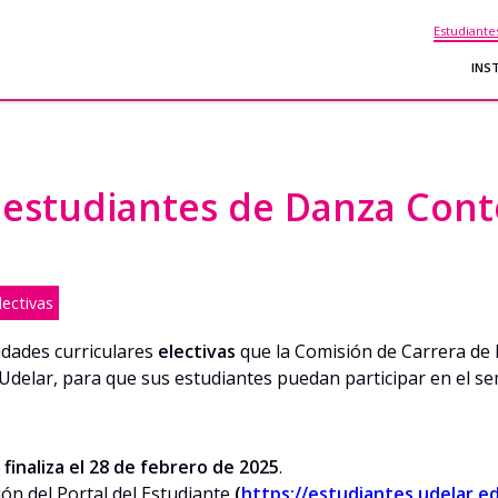
Estudiante
INS
ra estudiantes de Danza Co
lectivas
idades curriculares
electivas
que la Comisión de Carrera de 
 Udelar, para que sus estudiantes puedan participar en el s
y finaliza el 28 de febrero de 2025
.
n del Portal del Estudiante
(
https://estudiantes.udelar.e