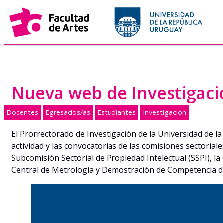
Saltar
al
contenido
Nueva web de Investigaci
Docentes
Egresados/as
Estudiantes
Investigación
El Prorrectorado de Investigación de la Universidad de l
actividad y las convocatorias de las comisiones sectoriale
Subcomisión Sectorial de Propiedad Intelectual (SSPI), 
Central de Metrología y Demostración de Competencia de