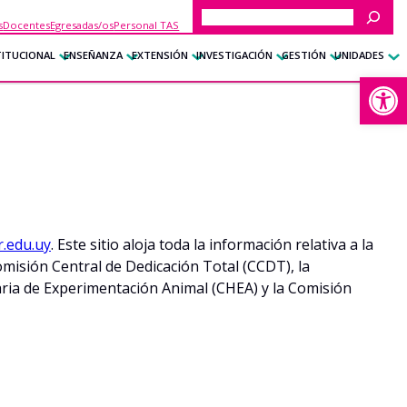
Buscar
s
Docentes
Egresadas/os
Personal TAS
TITUCIONAL
ENSEÑANZA
EXTENSIÓN
INVESTIGACIÓN
GESTIÓN
UNIDADES
Abrir
r.edu.uy
. Este sitio aloja toda la información relativa a la
Comisión Central de Dedicación Total (CCDT), la
aria de Experimentación Animal (CHEA) y la Comisión