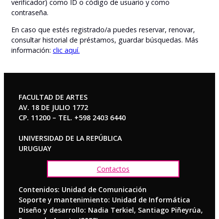
verificador) como ID o código de usuario y como
contraseña.
En caso que estés registrado/a puedes reservar, renovar,
consultar historial de préstamos, guardar búsquedas. Más
información:
clic aquí.
FACULTAD DE ARTES
AV. 18 DE JULIO 1772
CP. 11200 – TEL. +598 2403 6440
UNIVERSIDAD DE LA REPÚBLICA
URUGUAY
Contactos
Contenidos: Unidad de Comunicación
Soporte y mantenimiento: Unidad de Informática
Diseño y desarrollo: Nadia Terkiel, Santiago Piñeyrúa,