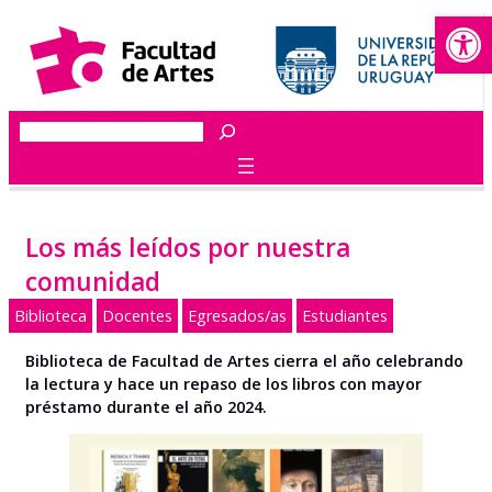
Abrir
Saltar
al
contenido
Buscar
Los más leídos por nuestra
comunidad
Biblioteca
Docentes
Egresados/as
Estudiantes
Biblioteca de Facultad de Artes cierra el año celebrando
la lectura y hace un repaso de los libros con mayor
préstamo durante el año 2024.